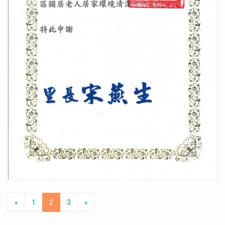
«
1
2
3
»