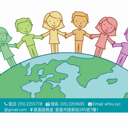
電話:
(05) 2255718
傳真:
(05) 2259605
Email:
wfsu.cyc
@gmail.com
嘉義服務處:
嘉義市國華街245號7樓1
© 2017 嘉義縣勞動力服務人員職業工會 版權所有 | 專業、信任、友
善
Designed by
OUOrange