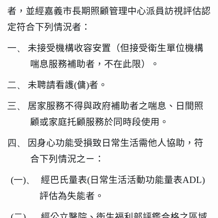
者，並經嘉義市長期照顧管理中心派員訪視評估認
定符合下列情況者：
一、
未接受機構收容安置（但接受衛生單位機構
喘息服務補助者，不在此限）。
二、
未聘請看護
(
傭
)
者。
三、
居家服務不得與政府補助者之喘息、日間照
顧或家庭托顧服務於同時段使用。
四、
因身心功能受損致日常生活需他人協助，符
合下列情況之ㄧ：
(一)、
經巴氏量表
(
日常生活活動功能量表
ADL)
評估為失能者。
(二)、
經公立醫院、衛生福利部評鑑合格之區域